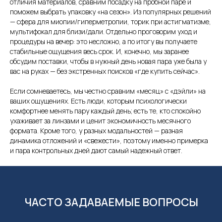
отличия материалов, сравним посадку на пробной паре и
поможем выбрать упаковку «на сезон». Из популярных решений
— сфера для миопии/гиперметропии, торик при астигматизме,
мультифокал для близи/дали. Отдельно проговорим уход и
процедуры на вечер: это несложно, а по итогу вы получаете
стабильные ощущения весь срок. И, конечно, мы заранее
обсудим поставки, чтобы в нужный день новая пара уже была у
вас на руках — без экстренных поисков «где купить сейчас».
Если сомневаетесь, мы честно сравним «месяц» с «дэйли» на
ваших ощущениях. Есть люди, которым психологически
комфортнее менять пару каждый день; есть те, кто спокойно
ухаживает за линзами и ценит экономичность месячного
формата. Кроме того, у разных модальностей — разная
динамика отложений и «свежести», поэтому именно примерка
и пара контрольных дней дают самый надежный ответ.
ЧАСТО ЗАДАВАЕМЫЕ ВОПРОСЫ