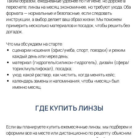
Таким образом, ежедневные удобнее по гигиене, но дороже в
пересчете; линзы на месяц экономичнее, но требуют ухода. Оба
формата — нормальные и безопасные, если следовать
инструкции, а выбор делает ваш образ жизни. Мы поможем
примерить несколько материалов и посадок, чтобы решить без
догадок.
Что мы обсуждаем на старте:
сценарии ношения (офис/учеба, спорт, поездки) и режим:
каждый день или через день;
материал (гидрогель/силикон-гидрогель), дизайн (сфера/
торик/мультифокал), посадка;
уход: какой раствор, как чистить, когда менять кейс;
календарь замены и напоминания, чтобы «месяц» был
именно месяц.
ГДЕ КУПИТЬ ЛИНЗЫ
Если вы планируете купить ежемесячные линзы, мы подберем и
оформим все на месте или дистанционно по рецепту: объясним