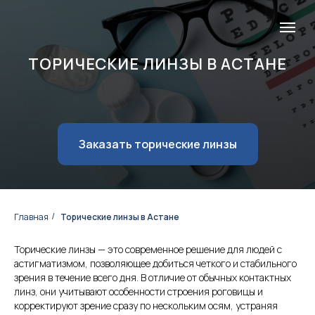
ТОРИЧЕСКИЕ ЛИНЗЫ В АСТАНЕ
Заказать торические линзы
Главная
Торические линзы в Астане
/
Торические линзы — это современное решение для людей с
астигматизмом, позволяющее добиться четкого и стабильного
зрения в течение всего дня. В отличие от обычных контактных
линз, они учитывают особенности строения роговицы и
корректируют зрение сразу по нескольким осям, устраняя