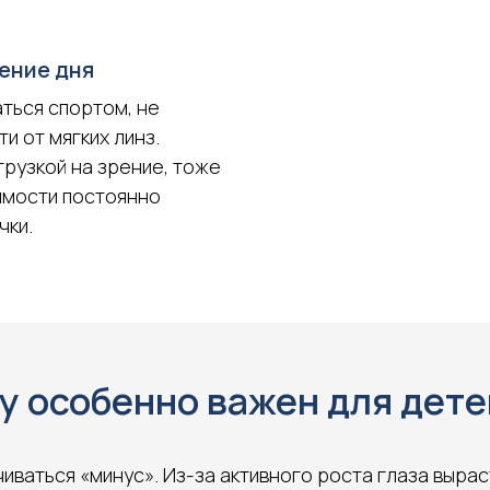
ение дня
аться спортом, не
и от мягких линз.
грузкой на зрение, тоже
имости постоянно
чки.
y особенно важен для дете
чиваться «минус». Из-за активного роста глаза выр