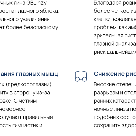
чных линз GBLinzy
Благодаря ровн
роста глазного яблока.
более четкое и
ельного увеличения
клетки, вовлекая
ует более безопасному
проблем, как ам
зрительная сист
глазной анализа
риск дальнейши
ания глазных мышц
Снижение ри
х (предкосоглазии),
Высокие степени
ит» в сторону из-за
разрывам и отсл
овке. С четким
ранних катаракт
вномернее
ночные линзы п
получают правильные
подобных состоя
ость гимнастик и
сохранить здоро