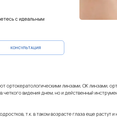
аетесь с идеальным
КОНСУЛЬТАЦИЯ
ают ортокератологическими линзами, ОК линзами, ор
бов четкого видения днем, но и действенный инструм
одростков, т.к. в таком возрасте глаза еще растут и