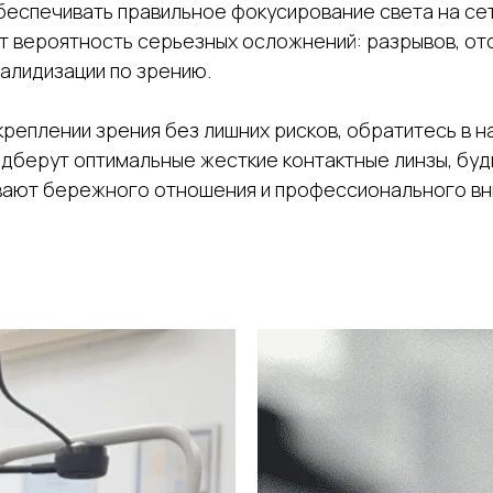
обеспечивать правильное фокусирование света на се
т вероятность серьезных осложнений: разрывов, отс
валидизации по зрению.
креплении зрения без лишних рисков, обратитесь в 
дберут оптимальные жесткие контактные линзы, будь
ивают бережного отношения и профессионального вн