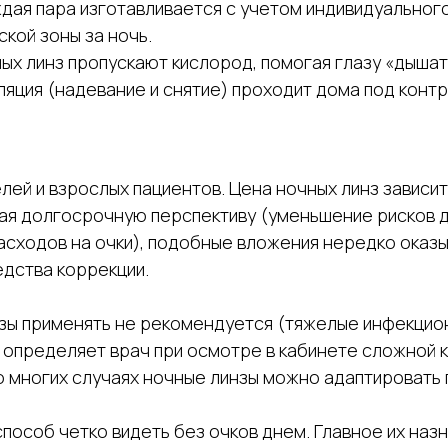
ждая пара изготавливается с учетом индивидуальног
кой зоны за ночь.
х линз пропускают кислород, помогая глазу «дышать
ляция (надевание и снятие) проходит дома под конт
лей и взрослых пациентов. Цена ночных линз зависи
ывая долгосрочную перспективу (уменьшение рисков
расходов на очки), подобные вложения нередко ока
дства коррекции.
зы применять не рекомендуется (тяжелые инфекцион
ь определяет врач при осмотре в кабинете сложной 
во многих случаях ночные линзы можно адаптировать
способ четко видеть без очков днем. Главное их на