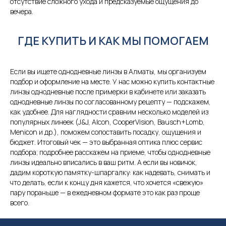
отсутствие сложного ухода и предсказуемые ощущения до
вечера.
ГДЕ КУПИТЬ И КАК МЫ ПОМОГАЕМ
Если вы ищете однодневные линзы в Алматы, мы организуем
подбор и оформление на месте. У нас можно купить контактные
линзы однодневные после примерки в кабинете или заказать
однодневные линзы по согласованному рецепту — подскажем,
как удобнее. Для наглядности сравним несколько моделей из
популярных линеек (J&J, Alcon, CooperVision, Bausch+Lomb,
Menicon и др.), поможем сопоставить посадку, ощущения и
бюджет. Итоговый чек — это выбранная оптика плюс сервис
подбора; подробнее расскажем на приеме, чтобы однодневные
линзы идеально вписались в ваш ритм. А если вы новичок,
дадим короткую памятку-шпаргалку: как надевать, снимать и
что делать, если к концу дня кажется, что хочется «свежую»
пару пораньше — в ежедневном формате это как раз проще
всего.