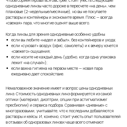
Чтобы сориентироваться быстрее, стоит учесть следующее:
однодневные линзы часто дороже в пересчете «на день», чем
плановые (2-недельные/месячные), но вы не покупаете
растворы и контейнеры и экономите время. Плюс — всегда
«свежая» пара, что многие оценят выше всего.
Когда линзы для зрения однодневные особенно удобны:
если вы любите «надел и забыл», без контейнеров и ухода;
если «суховат» воздух (офис, самолеты) и к вечеру хочется
«свежего» ощущения;
если носите не каждый день (удобно, когда одна упаковка
лежит «на случай»);
если важна гигиена на первом месте — новая пара
ежедневно дает спокойствие.
Немаловажное значение имеет и вопрос цены однодневных
линз. Стоимость однодневных линз формируется из самой
оптики (материал, диоптрии, опции при астигматизме/
пресбиопии) и сервиса подбора. Сравнивая «дневные» с
многоразовыми, учитывайте, что к последним добавляются
растворы и кейсы. И, конечно, стоит учесть опыт пользователей:
в отзывах об одноразовых линзах чаще всего отмечают